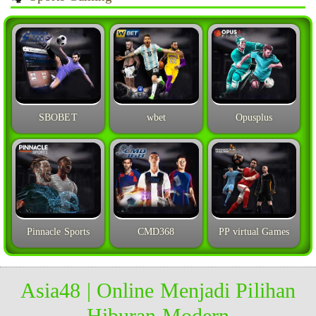
SBOBET
wbet
Opusplus
Pinnacle Sports
CMD368
PP virtual Games
Asia48 | Online Menjadi Pilihan
Hiburan Modern