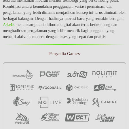
terbiasa menikmati hiburan melalui teknologi yang berkembang pesat.
Kombinasi antara kemudahan penggunaan, variasi permainan, dan
pengalaman yang lebih dinamis menjadikan konsep ini terus diminati oleh
berbagai kalangan. Dengan hadirnya inovasi baru yang semakin beragam,
Asia48
memandang dunia hiburan digital akan terus berkembang dan
menghadirkan pengalaman yang lebih menarik bagi pengguna yang
mencari aktivitas modern dengan akses yang cepat dan praktis.
Penyedia Games