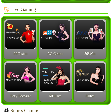
Live Gaming
PPCasino
AG Casino
568Win
Sexy Baccarat
MGLive
Allbet
Sports Gaming