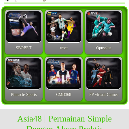
SBOBET
wbet
Opusplus
Pinnacle Sports
CMD368
PP virtual Games
Asia48 | Permainan Simple
Dengan Akses Praktis