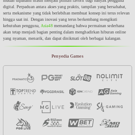
mudah dipahami masih menjadi pilihan favorit bagi banyak pengguna
digital. Perpaduan antara akses yang praktis, tampilan yang bersahabat,
serta mekanisme yang tidak berlebihan membuat konsep ini terus relevan
hingga saat ini. Dengan inovasi yang terus berkembang mengikuti
kebutuhan pengguna,
Asia48
memandang bahwa permainan sederhana
akan tetap menjadi bagian penting dalam menghadirkan hiburan online
yang nyaman, menarik, dan dapat dinikmati oleh berbagai kalangan.
Penyedia Games